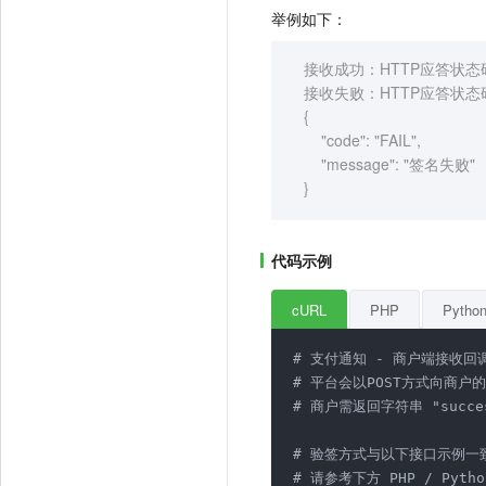
举例如下：
接收成功：HTTP应答状态
接收失败：HTTP应答状态
{
"code": "FAIL",
"message": "签名失败"
}
代码示例
cURL
PHP
Pytho
# 支付通知 - 商户端接收回
# 平台会以POST方式向商户的 
# 商户需返回字符串 "succe
# 验签方式与以下接口示例一致