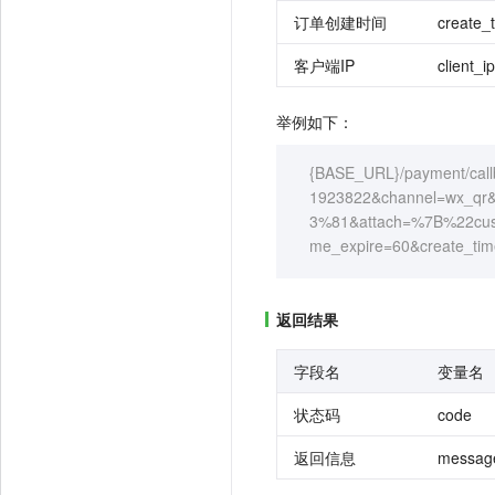
订单创建时间
create_
客户端IP
client_ip
举例如下：
{BASE_URL}/payment/cal
1923822&channel=wx_q
3%81&attach=%7B%22cu
me_expire=60&create_tim
返回结果
字段名
变量名
状态码
code
返回信息
messag