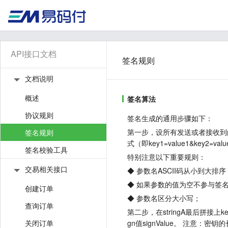
API接口文档
签名规则
文档说明
概述
签名算法
协议规则
签名生成的通用步骤如下：
第一步，设所有发送或者接收到
签名规则
式（即key1=value1&key2=v
签名校验工具
特别注意以下重要规则：
交易相关接口
◆ 参数名ASCII码从小到大排
◆ 如果参数的值为空不参与签
创建订单
◆ 参数名区分大小写；
查询订单
第二步，在stringA最后拼接上k
关闭订单
gn值signValue。 注意：密